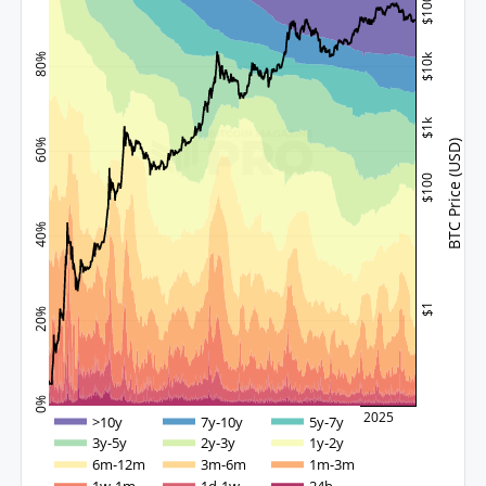
$100k
$10k
80%
$1k
60%
BTC Price (USD)
$100
40%
$1
20%
0%
2015
2020
2025
>10y
7y-10y
5y-7y
3y-5y
2y-3y
1y-2y
6m-12m
3m-6m
1m-3m