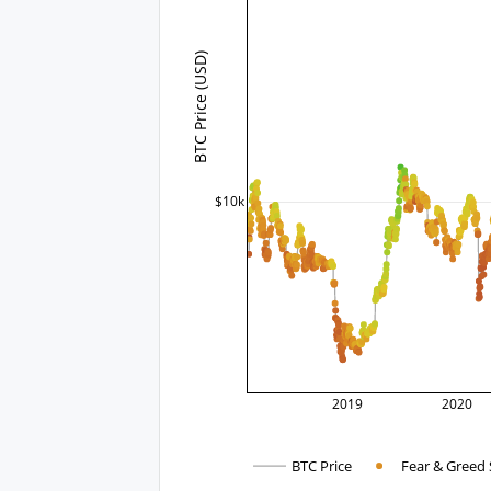
BTC Price (USD)
$10k
2019
2020
BTC Price
Fear & Greed 