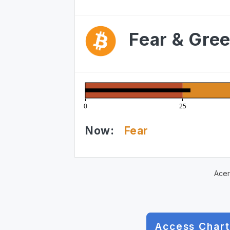
Fear & Gree
0
25
Now:
Fear
Acer
Access Chart