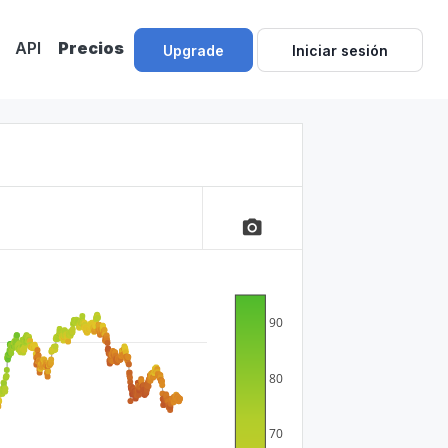
API
Precios
Upgrade
Iniciar sesión
camera_alt
90
80
70