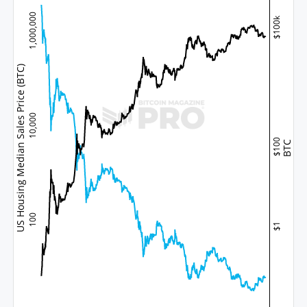
1,000,000
$100k
US Housing Median Sales Price (BTC)
10,000
$100
BTC
100
$1