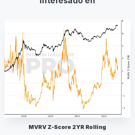
interesado en
MVRV Z-Score 2YR Rolling