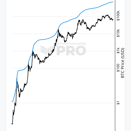
$100k
$10k
$1k
BTC Price (USD)
$100
$1