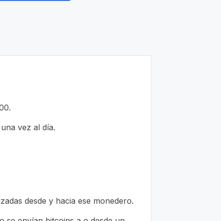
00.
 una vez al día.
lizadas desde y hacia ese monedero.
do se envían bitcoins a o desde un