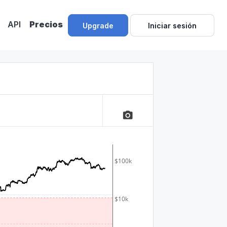
API
Precios
Upgrade
Iniciar sesión
camera_alt
$100k
$10k