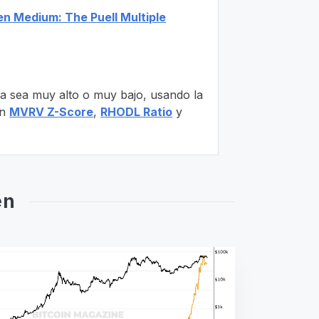
en Medium: The Puell Multiple
, ya sea muy alto o muy bajo, usando la
en
MVRV Z-Score
,
RHODL Ratio
y
en