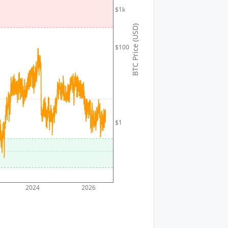
$1k
BTC Price (USD)
$100
$1
2024
2026