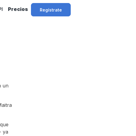
PI
Precios
Regístrate
n un
Maitra
 que
- ya